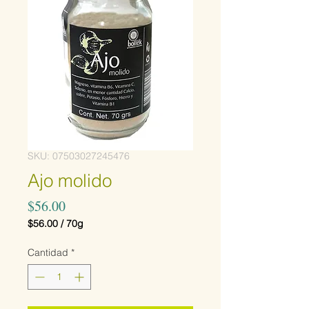
SKU: 07503027245476
Ajo molido
Precio
$56.00
$56.00
/
70g
$56.00
por
Cantidad
*
70
Gramos