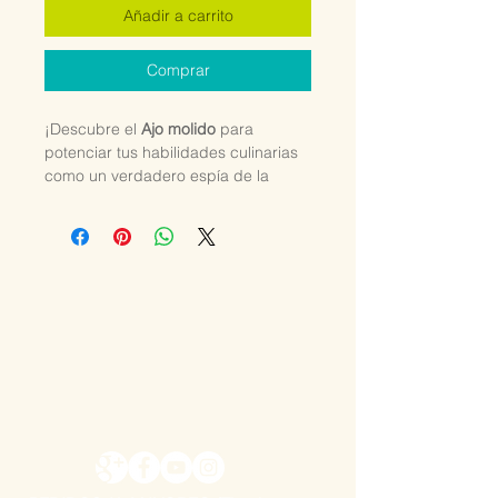
Añadir a carrito
Comprar
¡Descubre el
Ajo molido
para
potenciar tus habilidades culinarias
como un verdadero espía de la
cocina!
Nuestro A
jo en polvo
de alta calidad
es perfecto para darle un toque de
sabor a tus platillos sin revelar tus
secretas recetas. No solo es un
condimento ideal para darle un
toque de sabor a tus platos, sino que
el ajo molido también aporta
increíbles beneficios para la salud,
como su capacidad para fortalecer
el sistema inmunológico y mejorar la
circulación sanguínea.
Atrévete a
utilizar este excelente aliado de la