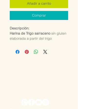
Añadir a carrito
Comprar
Descripción:
Harina de Trigo sarraceno
sin gluten
elaborada a partir del trigo
sarraceno (o alforfón),
un
pseudocereal muy nutritivo.
Usos:
Ideal para crepes, panes, galletas,
masas, fideos soba y recetas sin
gluten.
Beneficios y propiedades:
Libre de gluten (apta para
celíacos) • Rica en proteínas, fibra y
antioxidantes • Fuente de magnesio,
hierro y rutina (favorece la
circulación) • Bajo índice
glucémico • Contribuye a la salud