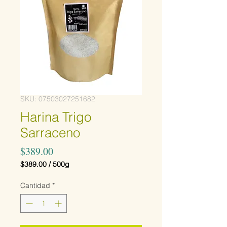
SKU: 07503027251682
Harina Trigo
Sarraceno
Precio
$389.00
$389.00
/
500g
$389.00
por
Cantidad
*
500
Gramos