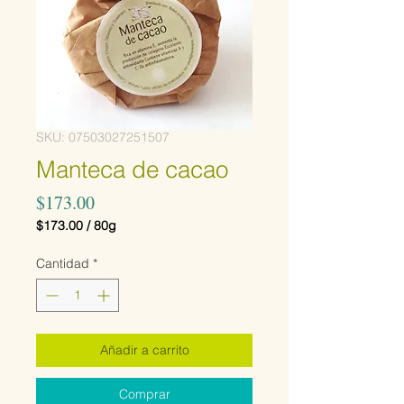
SKU: 07503027251507
Manteca de cacao
Precio
$173.00
$173.00
/
80g
$173.00
por
Cantidad
*
80
Gramos
Añadir a carrito
Comprar