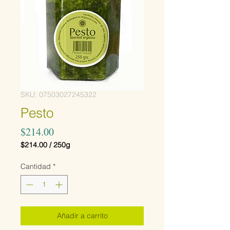
SKU: 07503027245322
Pesto
Precio
$214.00
$214.00
/
250g
$214.00
por
Cantidad
*
250
Gramos
Añadir a carrito