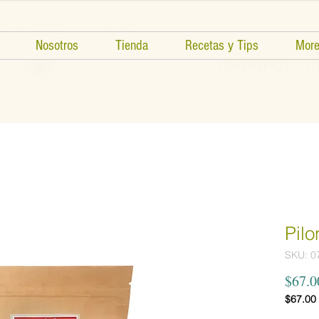
Nosotros
Tienda
Recetas y Tips
Mor
Pilo
SKU: 0
$67.0
$67.00
$67.00