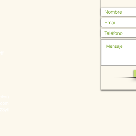
ff
ios)
l.com
u23yff