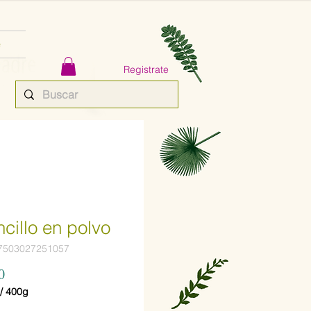
e
Registrate
ncillo en polvo
7503027251057
Precio
0
/
400g