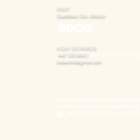
VISIT
Querétaro, Qro. México
AQUI ESTAMOS
442 123 3832 /
https://tinyurl.com/f7u23y
bollekinfo@gmail.com
PEDIDOS AL MAYOREO (Tiendas o negoc
envianos un mensaje a:
bollekinfo@gmai
442 123 3832
https://tinyurl.com/f7