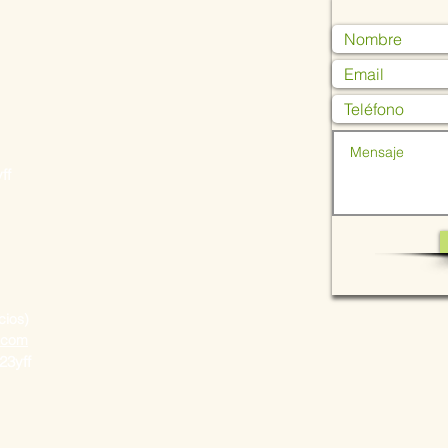
ff
ios)
l.com
u23yff