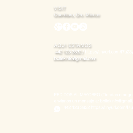
VISIT
Querétaro, Qro. México
AQUI ESTAMOS
442 123 3832 /
https://tinyurl.com/f7u23y
bollekinfo@gmail.com
PEDIDOS AL MAYOREO (Tiendas o negoc
envianos un mensaje a:
bollekinfo@gmai
442 123 3832
https://tinyurl.com/f7