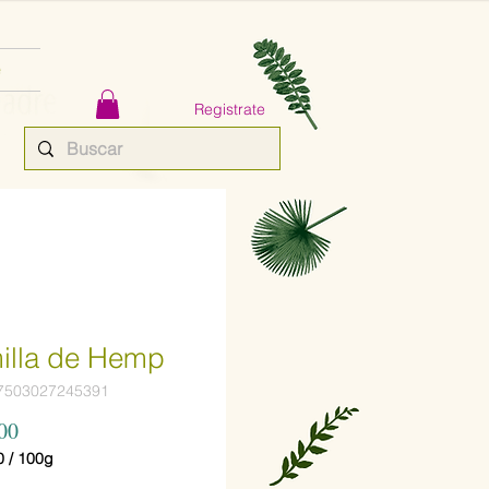
e
Registrate
illa de Hemp
7503027245391
Precio
00
0
/
100g
0